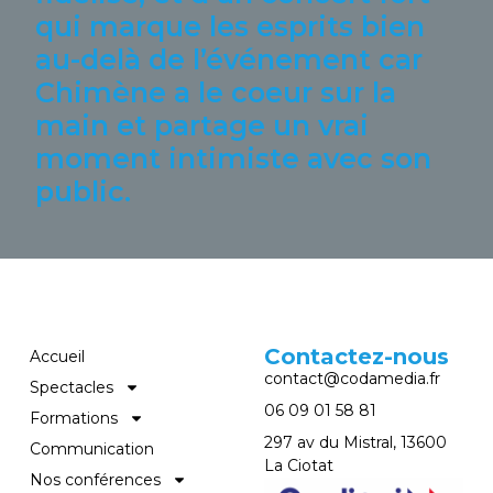
qui marque les esprits bien
au-delà de l’événement car
Chimène a le coeur sur la
main et partage un vrai
moment intimiste avec son
public.
Contactez-nous
Accueil
contact@codamedia.fr​
Spectacles
06 09 01 58 81​
Formations
297 av du Mistral, 13600
Communication
La Ciotat
Nos conférences