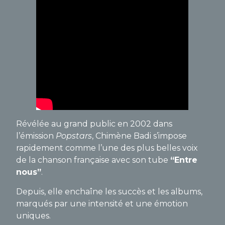
Révélée au grand public en 2002 dans
l’émission
Popstars
, Chimène Badi s’impose
rapidement comme l’une des plus belles voix
de la chanson française avec son tube
“Entre
nous”
.
Depuis, elle enchaîne les succès et les albums,
marqués par une intensité et une émotion
uniques.