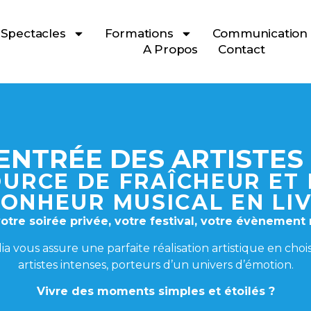
Spectacles
Formations
Communication
A Propos
Contact
ENTRÉE DES ARTISTES 
URCE DE FRAÎCHEUR ET
ONHEUR MUSICAL EN LI
votre soirée privée, votre festival, votre évènement 
a vous assure une parfaite réalisation artistique en chois
artistes intenses, porteurs d’un univers d’émotion.
Vivre des moments simples et étoilés ?