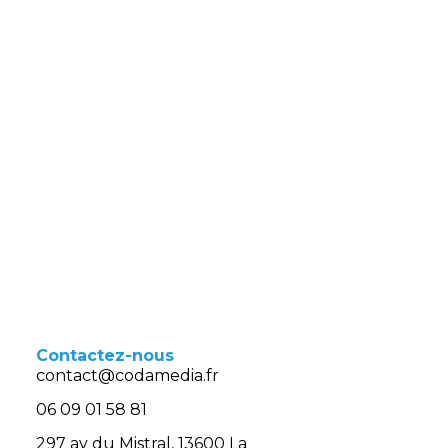
Contactez-nous
contact@codamedia.fr​
06 09 01 58 81​
297 av du Mistral, 13600 La