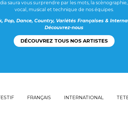
ia saura vous surprendre par les mots, la scènographie, 
vocal, musical et technique de nos équipes.
k, Pop, Dance, Country, Variétés Françaises & Intern
Découvrez-nous
DÉCOUVREZ TOUS NOS ARTISTES
FESTIF
FRANÇAIS
INTERNATIONAL
TETE