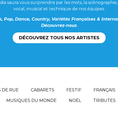
ia saura vous surprendre par les mots, la scènographie, 
vocal, musical et technique de nos équipes.
k, Pop, Dance, Country, Variétés Françaises & Intern
Découvrez-nous
DÉCOUVREZ TOUS NOS ARTISTES
 DE RUE
CABARETS
FESTIF
FRANÇAIS
MUSIQUES DU MONDE
NOËL
TRIBUTES