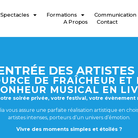
Spectacles
Formations
Communication
A Propos
Contact
ENTRÉE DES ARTISTES 
URCE DE FRAÎCHEUR ET
ONHEUR MUSICAL EN LI
votre soirée privée, votre festival, votre évènement 
a vous assure une parfaite réalisation artistique en chois
artistes intenses, porteurs d’un univers d’émotion.
Vivre des moments simples et étoilés ?