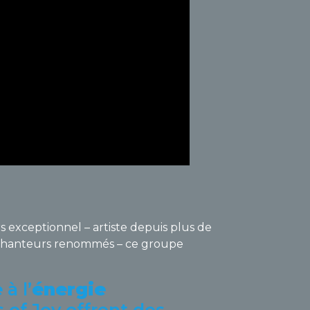
 exceptionnel – artiste depuis plus de
 chanteurs renommés – ce groupe
e
à l’
énergie