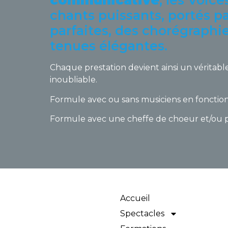
communicative
, les Voice
chants puissants, portés p
parfaites, des chorégraph
tenues élégantes.
Chaque prestation devient ainsi un véritable sp
inoubliable.
Formule avec ou sans musiciens en fonctio
Formule avec une cheffe de choeur et/ou plu
Accueil
Spectacles