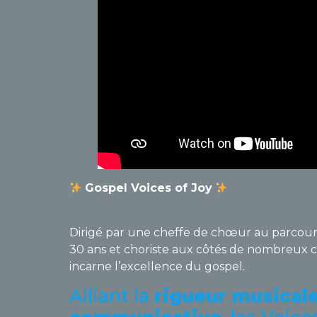
Gospel Voices of Joy
Dirigé par une cheffe de chœur au parcours
30 ans et choriste aux côtés de nombreux
incarne l’excellence du gospel.
Alliant la
rigueur musical