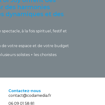
s of Joy offrent des
ar des harmonies
ies dynamiques et des
ectacle, à la fois spirituel, festif et
n de votre espace et de votre budget
sieurs solistes + les choristes
Contactez-nous
contact@codamedia.fr​
06 09 01 58 81​