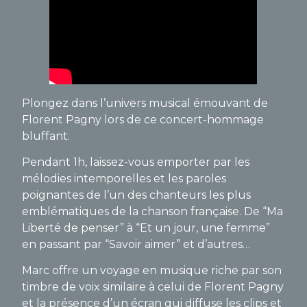
Plongez dans l’univers musical émouvant de
Florent Pagny lors de ce concert-hommage
bluffant.
Pendant 1h, laissez-vous emporter par les
mélodies intemporelles et les paroles
poignantes de l’un des chanteurs les plus
emblématiques de la chanson française. De “Ma
Liberté de penser” à “Et un jour, une femme”
en passant par “Savoir aimer” et d’autres…
Marc offre un voyage en musique riche par son
timbre de voix similaire à celui de Florent Pagny
et la présence d’un écran qui diffuse les clips et