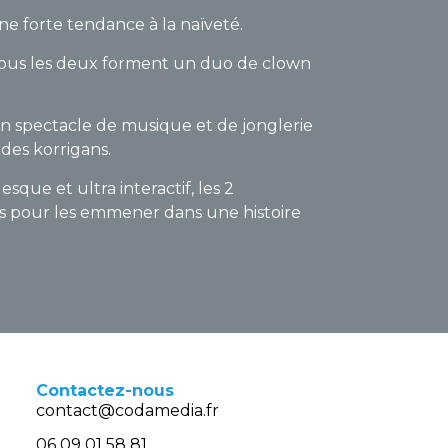
e forte tendance à la naïveté.
, tous les deux forment un duo de clown
un spectacle de musique et de jonglerie
des korrigans.
que et ultra interactif, les 2
ts pour les emmener dans une histoire
Contactez-nous
contact@codamedia.fr​
06 09 01 58 81​