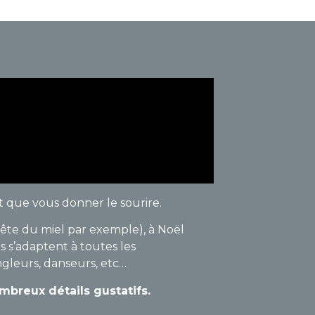
 que vous donner le sourire.
fête du miel par exemple), à Noël
s s’adaptent à toutes les
ongleurs, danseurs, etc…
reux détails gustatifs.