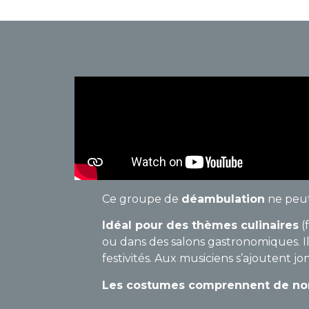
Ce groupe de
déambulation
ne peut
Idéal pour des thèmes culinaires
(
ou dans des salons gastronomiques. Il
festivités. Aux musiciens s’ajoutent j
Les costumes comprennent de nomb