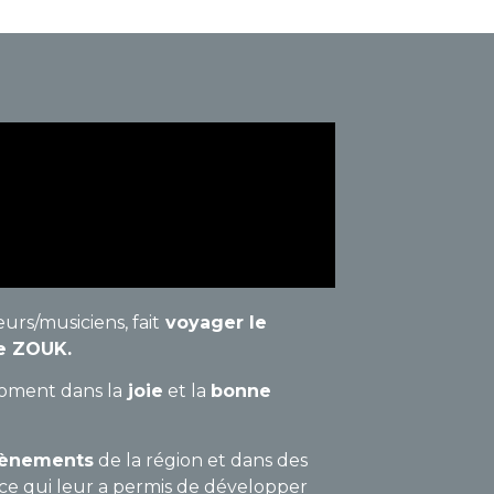
rs/musiciens, fait
voyager le
re ZOUK.
moment dans la
joie
et la
bonne
vènements
de la région et dans des
, ce qui leur a permis de développer