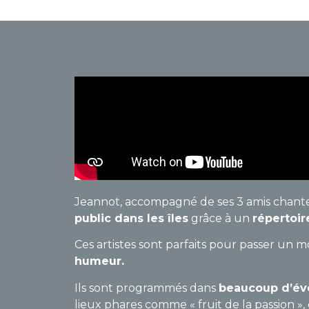
Jeannot, accompagné de ses 3 amis chanteu
public dans les îles
grâce à un
répertoi
Ces artistes sont parfaits pour passer un 
humeur.
Ils sont programmés dans
beaucoup d’é
lieux phares comme « fruit de la passion »