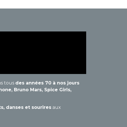
ns tous
des années 70 à nos jours
ne, Bruno Mars, Spice Girls,
s, danses et sourires
aux