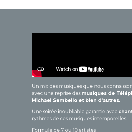
Un mix des musiques que nous connaisso
avec une reprise des
musiques de Télépho
Michael Sembello et bien d’autres.
Une soirée inoubliable garantie avec
chant
rythmes de ces musiques intemporelles.
Formule de 7 ou 10 artistes.