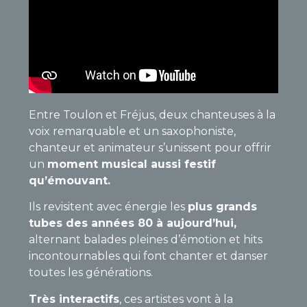
Entre Toulon et Fréjus, deux chanteuses à la
voix remarquable et un saxophoniste,
chanteur et animateur s’unissent pour offrir
un
moment musical aussi festif
qu’émouvant.
Ils revisitent avec énergie les
plus grands
tubes des années 80 à aujourd’hui,
alternant balades pleines d’émotion et hits
incontournables qui font chanter et danser
toutes les générations.
Très interactifs
, ces artistes vont à la