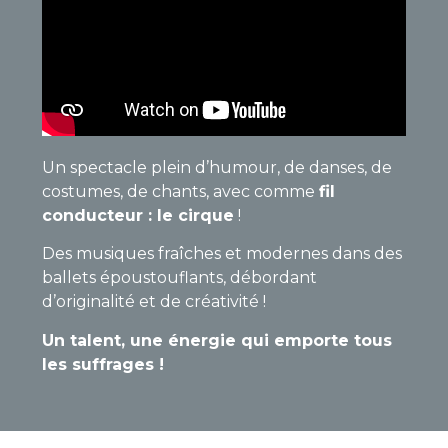
Un spectacle plein d’humour, de danses, de
costumes, de chants, avec comme
fil
conducteur : le cirque
!
Des musiques fraîches et modernes dans des
ballets époustouflants, débordant
d’originalité et de créativité !
Un talent, une énergie qui emporte tous
les suffrages !